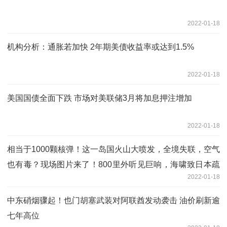
2022-01-18
机构分析：通胀若加快 2年期美债收益率或达到1.5%
2022-01-18
美国国债全面下跌 市场对美联储3月将加息押注增加
2022-01-18
相当于1000颗核弹！这一岛国火山大喷发，全境失联，空气
也有毒？现场图片来了！800里外听见巨响，海啸致日本疏
2022-01-18
散23万人！
中东硝烟骤起！也门胡塞武装对阿联酋发动袭击 油价刷新逾
七年高位