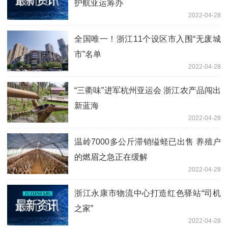
护航亚运筹办
2022-04-28
全国唯一！浙江11个设区市入围“无废城
市”名单
2022-04-28
“三衢味”进军杭州亚运会 浙江农产品闯出
新蓝海
2022-04-28
温岭7000多公斤滞销缢蛏已出售 养殖户
的燃眉之急正在缓解
2022-04-28
浙江永康市物流中心打造红色驿站“司机
之家”
2022-04-28