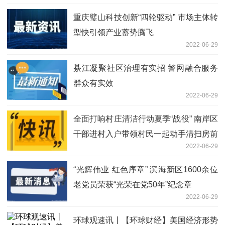
重庆璧山科技创新“四轮驱动” 市场主体转
型快引领产业蓄势腾飞
2022-06-29
綦江凝聚社区治理有实招 警网融合服务
群众有实效
2022-06-29
全面打响村庄清洁行动夏季“战役” 南岸区
干部进村入户带领村民一起动手清扫房前
2022-06-29
屋后
“光辉伟业 红色序章” 滨海新区1600余位
老党员荣获“光荣在党50年”纪念章
2022-06-29
环球观速讯丨【环球财经】美国经济形势