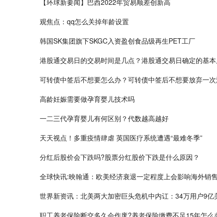
【环球新要闻】巴西2022年贸易顺差创新高
观焦点：qq怎么关掉年龄设置
韩国SK集团旗下SKGC入资盈创食品级再生PET工厂
港股通交易日的交易时间是几点？港股通交易日确定的基本
可转债中签后不想要怎么办？可转债中签后不想要放弃一次
高龄妊娠需要做孕育婴儿技术吗
一二三代孕育婴儿有何区别？代数越高越好
天天视点！多重疫情肆虐 英国医疗系统遭遇“最难冬季”
分红后股价会下跌吗?股票分红股价下跌是什么原因？
全球快讯:映翰通：欧美经济衰退一定程度上会影响海外销
世界新资讯：北美两大加密巨头危机中内讧：34万用户9亿
职工养老保险断交多久会作废?养老保险缴费不足15年怎么