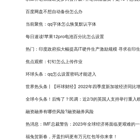
百度网盘不想自动备份怎么办
当前聚焦：qq字体怎么恢复默认字体
每日速读!苹果12pro电池百分比怎么设置
热门：印度政府拟大幅提高IT硬件生产激励规模 寻求在印生产
焦点观察：钉钉怎么上传作业
环球头条：qq怎么设置密码才能进入
世界热头条丨【环球财经】2022年四季度新加坡经济同比增
全球今头条！后悔了？民调：近2/3的英国人支持举行重入欧
融资融券有哪些风险?融资融券风险
热消息：IMF总裁警告：2023年全球经济将面临更艰难的
福兔贺新春，开盖扫码更有万元红包等你来拿！