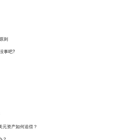
原则
没事吧?
售
美元资产如何追偿？
办？