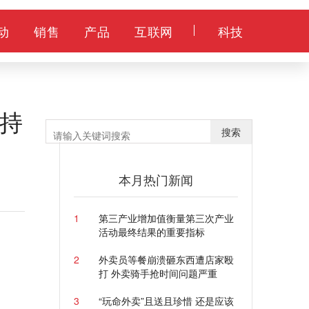
动
销售
产品
互联网
科技
持
搜索
本月热门新闻
1
第三产业增加值衡量第三次产业
活动最终结果的重要指标
2
外卖员等餐崩溃砸东西遭店家殴
打 外卖骑手抢时间问题严重
3
“玩命外卖”且送且珍惜 还是应该