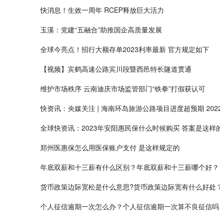
快消息！生效一周年 RCEP释放巨大活力
玉溪：党建“五融合”助推国企高质量发展
全球今亮点！招行大额存单2023利率最新 官方规定如下
【视频】宾鹤高速公路宾川段暨西邑特长隧道贯通
维护市场秩序 云南迪庆市场监管部门“铁拳”打假获认可
快资讯：央媒关注 | 海南环岛旅游公路项目进度超预期 2022
全球快资讯：2023年安阳惠民保什么时候购买 答案是这样
郑州医惠保怎么用医保账户支付 是这样规定的
年底双薪和十三薪有什么区别？年底双薪和十三薪哪个好？
货币政策边际宽松是什么意思?货币政策边际宽有什么好处
个人征信逾期一次怎么办？个人征信逾期一次算不良征信吗