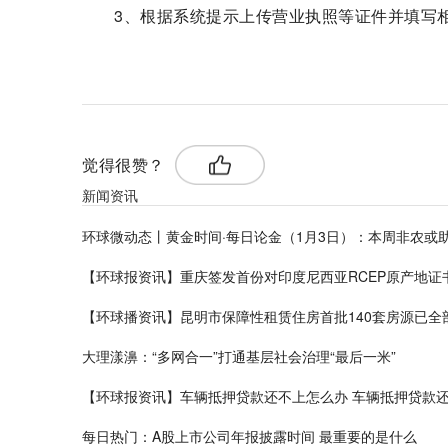
3、根据系统提示上传营业执照等证件并填写
标签：
支付宝二维码收款
用花呗付款
支付宝二维
觉得很赞？
新闻资讯
环球微动态丨黄金时间·每日论金（1月3日）：本周非农或
【环球报资讯】重庆签发首份对印度尼西亚RCEP原产地证
【环球播资讯】昆明市保障性租赁住房首批140套房源已全
大理漾濞：“多网合一”打通基层社会治理“最后一米”
【环球报资讯】车辆抵押贷款还不上怎么办 车辆抵押贷款
每日热门：A股上市公司年报披露时间 最重要的是什么