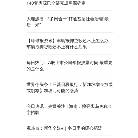
140套房源已全部完成房源确定
大理漾濞：“多网合一”打通基层社会治理“最
后一米”
【环球报资讯】车辆抵押贷款还不上怎么办
车辆抵押贷款还不上有什么后果
每日热门：A股上市公司年报披露时间 最重要
的是什么
世界今头条！三菱日联银行：新加坡增长放缓
或削减新加坡元可能的涨势
今日热讯：央媒关注 | 海南：擦亮离岛免税金
字招牌
观热点：新华全媒+｜冬日里的暖心药汤