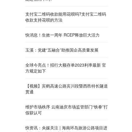
支付宝二维码收款能用花呗吗?支付宝二维码
收款支持花呗的方法
快消息！生效一周年 RCEP释放巨大活力
玉溪：党建“五融合”助推国企高质量发展
全球今亮点！招行大额存单2023利率最新 官
方规定如下
【视频】宾鹤高速公路宾川段暨西邑特长隧道
贯通
维护市场秩序 云南迪庆市场监管部门“铁拳”打
假获认可
快资讯：央媒关注 | 海南环岛旅游公路项目进