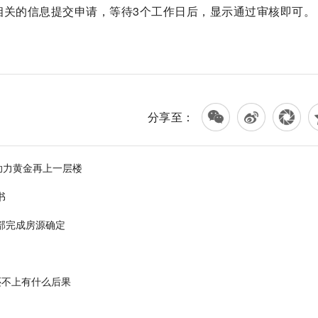
相关的信息提交申请，等待3个工作日后，显示通过审核即可。
码收款支持花呗
支持花呗的方法
分享至：
助力黄金再上一层楼
书
部完成房源确定
还不上有什么后果