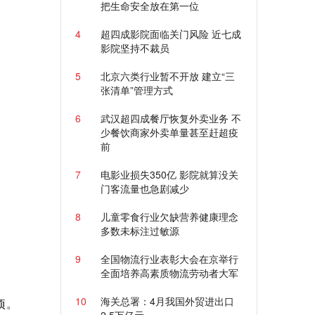
把生命安全放在第一位
4
超四成影院面临关门风险 近七成
影院坚持不裁员
5
北京六类行业暂不开放 建立“三
张清单”管理方式
6
武汉超四成餐厅恢复外卖业务 不
少餐饮商家外卖单量甚至赶超疫
前
7
电影业损失350亿 影院就算没关
门客流量也急剧减少
8
儿童零食行业欠缺营养健康理念
多数未标注过敏源
9
全国物流行业表彰大会在京举行
全面培养高素质物流劳动者大军
10
海关总署：4月我国外贸进出口
项。