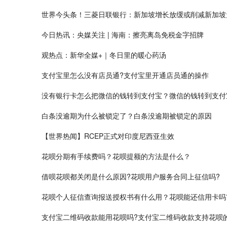
世界今头条！三菱日联银行：新加坡增长放缓或削减新加坡
今日热讯：央媒关注 | 海南：擦亮离岛免税金字招牌
观热点：新华全媒+｜冬日里的暖心药汤
支付宝里怎么没有店员通?支付宝里开通店员通的操作
没有银行卡怎么把微信的钱转到支付宝？微信的钱转到支付
白条没逾期为什么被锁定了？白条没逾期被锁定的原因
【世界热闻】RCEP正式对印度尼西亚生效
花呗分期有手续费吗？花呗提额的方法是什么？
借呗花呗都关闭是什么原因?花呗用户服务合同上征信吗?
花呗个人征信查询报送授权书有什么用？花呗能还信用卡吗
支付宝二维码收款能用花呗吗?支付宝二维码收款支持花呗