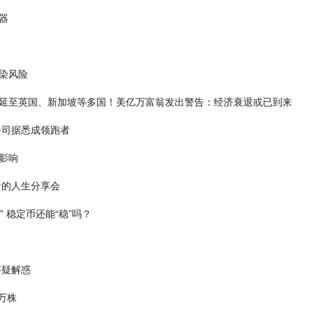
器
染风险
延至英国、新加坡等多国！美亿万富翁发出警告：经济衰退或已到来
公司据悉成领跑者
影响
希的人生分享会
 稳定币还能“稳”吗？
答疑解惑
万株