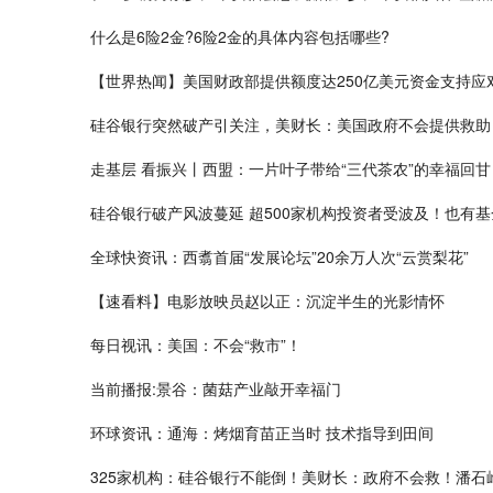
什么是​6险2金?​6险2金的具体内容包括哪些?
【世界热闻】美国财政部提供额度达250亿美元资金支持应
硅谷银行突然破产引关注，美财长：美国政府不会提供救助
走基层 看振兴丨西盟：一片叶子带给“三代茶农”的幸福回甘
硅谷银行破产风波蔓延 超500家机构投资者受波及！也有基金
全球快资讯：西翥首届“发展论坛”20余万人次“云赏梨花”
【速看料】电影放映员赵以正：沉淀半生的光影情怀
每日视讯：美国：不会“救市”！
当前播报:景谷：菌菇产业敲开幸福门
环球资讯：通海：烤烟育苗正当时 技术指导到田间
325家机构：硅谷银行不能倒！美财长：政府不会救！潘石