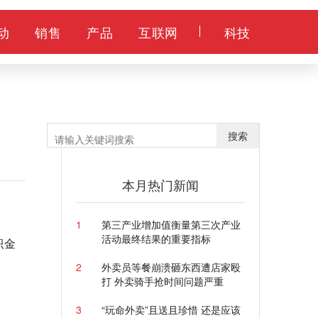
动
销售
产品
互联网
科技
搜索
本月热门新闻
1
第三产业增加值衡量第三次产业
活动最终结果的重要指标
积金
2
外卖员等餐崩溃砸东西遭店家殴
打 外卖骑手抢时间问题严重
3
“玩命外卖”且送且珍惜 还是应该