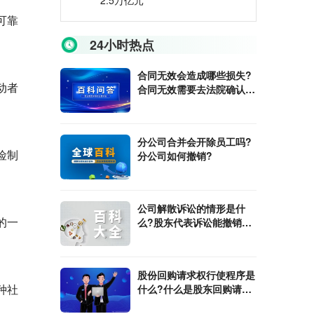
2.5万亿元
可靠
24小时热点
合同无效会造成哪些损失?
动者
合同无效需要去法院确认
吗?
分公司合并会开除员工吗?
险制
分公司如何撤销?
公司解散诉讼的情形是什
的一
么?股东代表诉讼能撤销公
司转让吗?
股份回购请求权行使程序是
种社
什么?什么是股东回购请求
权?