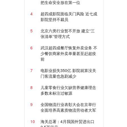
把生命安全放在第一位
4
超四成影院面临关门风险 近七成
影院坚持不裁员
5
北京六类行业暂不开放 建立“三
张清单”管理方式
6
武汉超四成餐厅恢复外卖业务 不
少餐饮商家外卖单量甚至赶超疫
前
7
电影业损失350亿 影院就算没关
门客流量也急剧减少
8
儿童零食行业欠缺营养健康理念
多数未标注过敏源
9
全国物流行业表彰大会在京举行
全面培养高素质物流劳动者大军
10
海关总署：4月我国外贸进出口