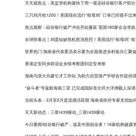
天天观焦点：美监管机构最快下周一退还硅谷银行客户部分
三只鸡月租1200！美国现在流行“租母鸡” 订单已经接不过
焦点观察：硅谷银行破产冲击开始蔓延 英国180家企业求
全球快看点丨鸡蛋短缺危机愈演愈烈！美国流行“租母鸡” 租
世界热门:海南省代表委员表示要为全面推进乡村振兴汇聚
香港定安同乡联谊会乡情考察团到定安考察
海南与浙大共建引才工作站 为助力自贸港产学研合作提供
“奋斗者”号返航海南三亚 已完成国际首次环大洋洲载人深
当前头条：3月至5月是流感活跃期 海南省疾控专家支招如
天天新动态：三星r439驱动_三星r439驱动
今日要闻!硅谷银行破产，波及中国创业者！16家机构披露