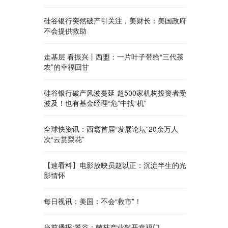
硅谷银行突然破产引关注，美财长：美国政府
不会提供救助
走基层 看振兴丨西盟：一片叶子带给“三代茶
农”的幸福回甘
硅谷银行破产风波蔓延 超500家机构投资者受
波及！也有基金经理“危”中找“机”
全球快资讯：西翥首届“发展论坛”20余万人
次“云赏梨花”
【速看料】电影放映员赵以正：沉淀半生的光
影情怀
每日视讯：美国：不会“救市”！
当前播报:景谷：菌菇产业敲开幸福门