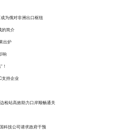
可成为俄对非洲出口枢纽
成的简介
果出炉
影响
”！
C支持企业
明边检站高效助力口岸顺畅通关
英国科技公司请求政府干预