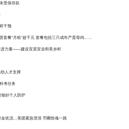
未受保存款
来
政府干预
赁套餐“月租”超千元 套餐包括三只成年产蛋母鸡……
奋进力量——建设宜居宜业和美乡村
强劲人才支撑
潜科考任务
何做好个人防护
资金状况…美团紧急澄清 币圈惊魂一跳