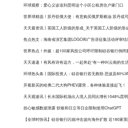
环球观察：爱心义诊送到昆明这个小区公租房住户家门口
世界球精选！苏丹驻俄大使：有意购买俄罗斯粮油 苏丹或
天天最资讯丨英国工人阶级的形成_关于英国工人阶级的形
焦点热文：海南省演艺集团LOGO和广告语征集活动评审结
世界热点！外媒：超100家风投公司呼吁限制硅谷银行倒闭
天天速递！有风有诗有远方，一起奔赴“有一种叫云南的生活
环球热头条丨国际投资人：硅谷银行若无救助 恐波及80%V
开着新买的哈弗二代大狗PHEV露营，各种体验直接起飞！
天天观速讯丨长水国际机场出入境人员同比增长1048%昆
担心敏感数据泄露 软银和日立等日企限制使用ChatGPT
【全球时快讯】硅谷银行闪崩冲击波向海外扩散 近180家