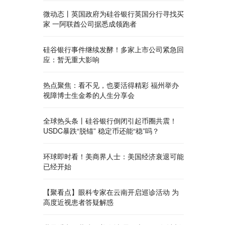
微动态丨英国政府为硅谷银行英国分行寻找买
家 一阿联酋公司据悉成领跑者
硅谷银行事件继续发酵！多家上市公司紧急回
应：暂无重大影响
热点聚焦：看不见，也要活得精彩 福州举办
视障博士生金希的人生分享会
全球热头条丨硅谷银行倒闭引起币圈共震！
USDC暴跌“脱锚” 稳定币还能“稳”吗？
环球即时看！美商界人士：美国经济衰退可能
已经开始
【聚看点】眼科专家在云南开启巡诊活动 为
高度近视患者答疑解惑