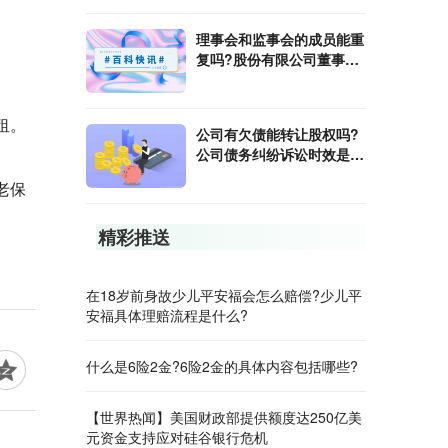
理事会和监事会的成员能重
复吗?股份有限公司董事会
成员不能超过多少人?
租。
公司有欠债能转让股权吗?
公司债务纠纷诉讼时效是多
久?
老保
精彩推送
在18岁前身故​少儿平安福会怎么赔偿?少儿平
安福具体理赔流程是什么?
什么是​6险2金?​6险2金的具体内容包括哪些?
【世界热闻】美国财政部提供额度达250亿美
元资金支持应对硅谷银行危机