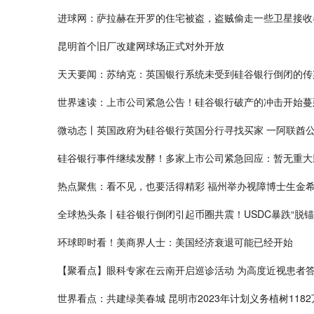
进球网：萨拉赫在开罗的住宅被盗，盗贼偷走一些卫星接收
昆明首个旧厂改建网球场正式对外开放
天天要闻：苏纳克：英国银行系统未受到硅谷银行倒闭的传
世界速读：上市公司紧急公告！硅谷银行破产的冲击开始蔓
微动态丨英国政府为硅谷银行英国分行寻找买家 一阿联酋
硅谷银行事件继续发酵！多家上市公司紧急回应：暂无重大
热点聚焦：看不见，也要活得精彩 福州举办视障博士生金
全球热头条丨硅谷银行倒闭引起币圈共震！USDC暴跌“脱锚”
环球即时看！美商界人士：美国经济衰退可能已经开始
【聚看点】眼科专家在云南开启巡诊活动 为高度近视患者
世界看点：共建绿美春城 昆明市2023年计划义务植树1182