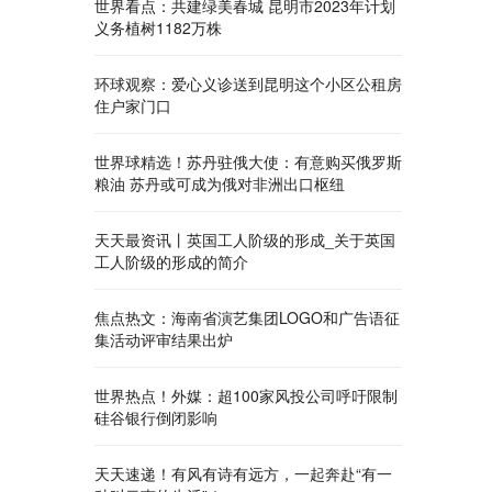
世界看点：共建绿美春城 昆明市2023年计划
义务植树1182万株
环球观察：爱心义诊送到昆明这个小区公租房
住户家门口
世界球精选！苏丹驻俄大使：有意购买俄罗斯
粮油 苏丹或可成为俄对非洲出口枢纽
天天最资讯丨英国工人阶级的形成_关于英国
工人阶级的形成的简介
焦点热文：海南省演艺集团LOGO和广告语征
集活动评审结果出炉
世界热点！外媒：超100家风投公司呼吁限制
硅谷银行倒闭影响
天天速递！有风有诗有远方，一起奔赴“有一