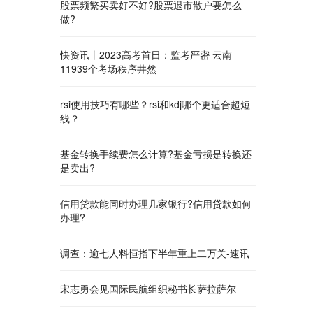
​股票频繁买卖好不好?股票退市散户要怎么
做?
快资讯丨2023高考首日：监考严密 云南
11939个考场秩序井然
rsi使用技巧有哪些？rsi和kdj哪个更适合超短
线？
​基金转换手续费怎么计算?基金亏损是转换还
是卖出?
信用贷款能同时办理几家银行?信用贷款如何
办理?
调查：逾七人料恒指下半年重上二万关-速讯
宋志勇会见国际民航组织秘书长萨拉萨尔