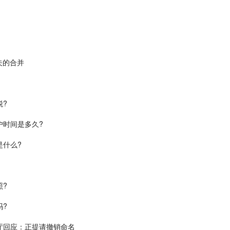
夫的合并
税?
户时间是多久?
是什么?
照?
吗?
厅回应：正提请撤销命名