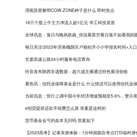
滞困异星黎明COW-ZONE种子是什么 即时焦点
18只个股上午主力净流入超1亿元 华工科技居首
全球讯息：落日与晚风歌曲_你说看星空看日落不如看我的
每日关注!2023年济南槐荫区户籍幼升小小学报名时间+入口
甘肃高速公路24小时服务电话查询
抖音发布陕西非遗数据：超六成主播通过特色展演创收
看热讯：信托业保障基金是什么 什么情况可以使用信托业
当前讯息：世行上调中国今年经济增速预期至5.6%，警示
e招贷提前还款手续费怎么算 答案是这样的
货币基金会亏的血本无归吗 答案如下
【2023高考】记者亲身体验：1分钟就能在考点打印临时身