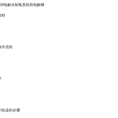
EM电解水制氢系统和电解槽
教程
操作流程
学
程
示轨迹的步骤