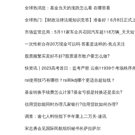
全球热消息：基金当天的涨跌怎么看 在哪里看
全球热门:【财政法律法规知识竞答】准备好！6月8日正式
市场监管总局：5月11家车企共召回汽车超118万辆_天天短
一次性柜台存20万现金可以吗 答案是这样的-焦点关注
​股票频繁买卖好不好?股票退市散户要怎么做?
快资讯丨2023高考首日：监考严密 云南11939个考场秩序
rsi使用技巧有哪些？rsi和kdj哪个更适合超短线？
​基金转换手续费怎么计算?基金亏损是转换还是卖出?
信用贷款能同时办理几家银行?信用贷款如何办理?
调查：逾七人料恒指下半年重上二万关-速讯
宋志勇会见国际民航组织秘书长萨拉萨尔