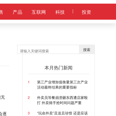
售
产品
互联网
科技
投资
搜索
本月热门新闻
1
第三产业增加值衡量第三次产业
活动最终结果的重要指标
能无
2
外卖员等餐崩溃砸东西遭店家殴
打 外卖骑手抢时间问题严重
3
“玩命外卖”且送且珍惜 还是应该
会逐