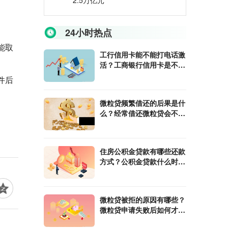
2.5万亿元
24小时热点
能取
工行信用卡能不能打电话激
活？工商银行信用卡是不是
多币种?
件后
微粒贷频繁借还的后果是什
。
么？经常借还微粒贷会不会
影响征信?
住房公积金贷款有哪些还款
方式？公积金贷款什么时间
能放款?
微粒贷被拒的原因有哪些？
微粒贷申请失败后如何才能
再次申请?