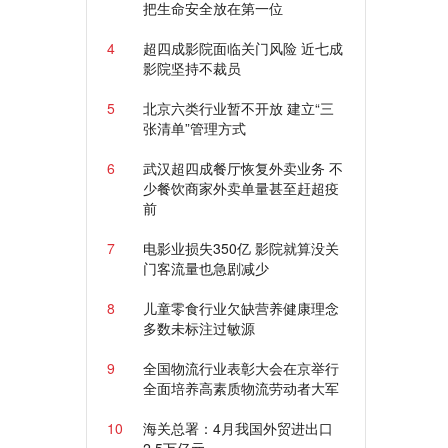
把生命安全放在第一位
4
超四成影院面临关门风险 近七成
影院坚持不裁员
5
北京六类行业暂不开放 建立“三
张清单”管理方式
6
武汉超四成餐厅恢复外卖业务 不
少餐饮商家外卖单量甚至赶超疫
前
7
电影业损失350亿 影院就算没关
门客流量也急剧减少
8
儿童零食行业欠缺营养健康理念
多数未标注过敏源
9
全国物流行业表彰大会在京举行
全面培养高素质物流劳动者大军
10
海关总署：4月我国外贸进出口