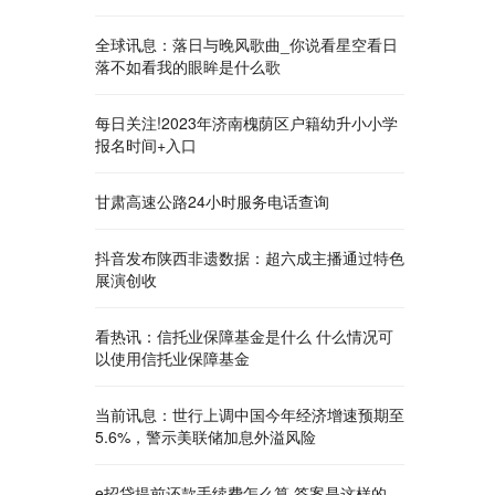
全球讯息：落日与晚风歌曲_你说看星空看日
落不如看我的眼眸是什么歌
每日关注!2023年济南槐荫区户籍幼升小小学
报名时间+入口
甘肃高速公路24小时服务电话查询
抖音发布陕西非遗数据：超六成主播通过特色
展演创收
看热讯：信托业保障基金是什么 什么情况可
以使用信托业保障基金
当前讯息：世行上调中国今年经济增速预期至
5.6%，警示美联储加息外溢风险
e招贷提前还款手续费怎么算 答案是这样的