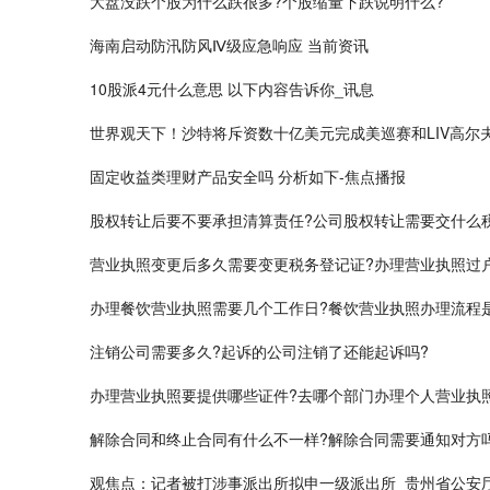
大盘没跌个股为什么跌很多?个股缩量下跌说明什么?
海南启动防汛防风Ⅳ级应急响应 当前资讯
10股派4元什么意思 以下内容告诉你_讯息
世界观天下！沙特将斥资数十亿美元完成美巡赛和LIV高尔
固定收益类理财产品安全吗 分析如下-焦点播报
股权转让后要不要承担清算责任?公司股权转让需要交什么
营业执照变更后多久需要变更税务登记证?办理营业执照过
办理餐饮营业执照需要几个工作日?餐饮营业执照办理流程
注销公司需要多久?起诉的公司注销了还能起诉吗?
办理营业执照要提供哪些证件?去哪个部门办理个人营业执
解除合同和终止合同有什么不一样?解除合同需要通知对方
观焦点：记者被打涉事派出所拟申一级派出所_贵州省公安